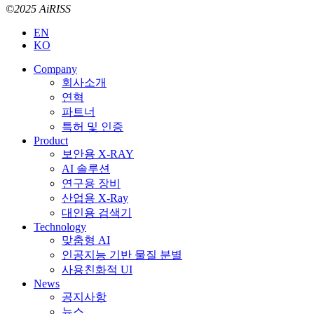
©2025 AiRISS
EN
KO
Company
회사소개
연혁
파트너
특허 및 인증
Product
보안용 X-RAY
AI 솔루션
연구용 장비
산업용 X-Ray
대인용 검색기
Technology
맞춤형 AI
인공지능 기반 물질 분별
사용친화적 UI
News
공지사항
뉴스